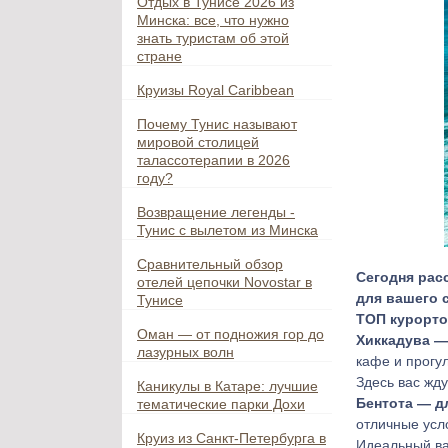
Отдых в Тунисе 2026 из
Минска: все, что нужно
знать туристам об этой
стране
Круизы Royal Caribbean
Почему Тунис называют
мировой столицей
талассотерапии в 2026
году?
Возвращение легенды -
Тунис с вылетом из Минска
Сравнительный обзор
Сегодня рас
отелей цепочки Novostar в
для вашего 
Тунисе
ТОП курорто
Оман — от подножия гор до
Хиккадува —
лазурных волн
кафе и прогу
Здесь вас жд
Каникулы в Катаре: лучшие
Бентота — д
тематические парки Дохи
отличные усл
Круиз из Санкт-Петербурга в
Идеальный вар