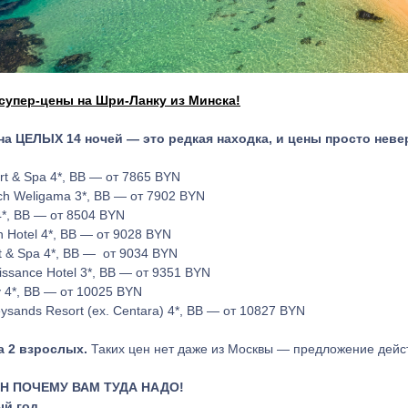
упер-цены на Шри-Ланку из Минска!
 на ЦЕЛЫХ 14 ночей — это редкая находка, и цены просто нев
t & Spa 4*, BB — от 7865 BYN
ch Weligama 3*, BB — от 7902 BYN
4*, BB — от 8504 BYN
 Hotel 4*, BB — от 9028 BYN
t & Spa 4*, BB — от 9034 BYN
ssance Hotel 3*, BB — от 9351 BYN
y 4*, BB — от 10025 BYN
ysands Resort (ex. Centara) 4*, BB — от 10827 BYN
а 2 взрослых.
Таких цен нет даже из Москвы — предложение дейс
Н ПОЧЕМУ ВАМ ТУДА НАДО!
ый год