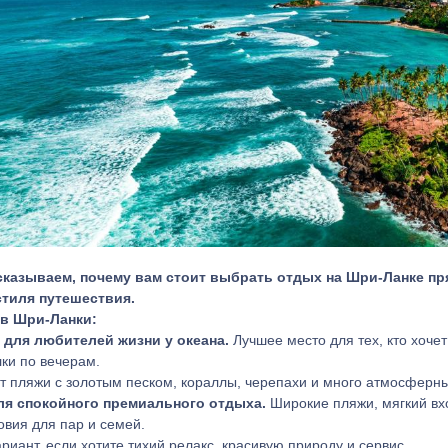
сказываем, почему вам стоит выбрать отдых на Шри-Ланке пря
стиля путешествия.
в Шри-Ланки:
 для любителей жизни у океана.
Лучшее место для тех, кто хоче
лки по вечерам.
ут пляжи с золотым песком, кораллы, черепахи и много атмосферны
ля спокойного премиального отдыха.
Широкие пляжи, мягкий вхо
овия для пар и семей.
иант, если хотите тихий релакс, красивую природу и сервис.