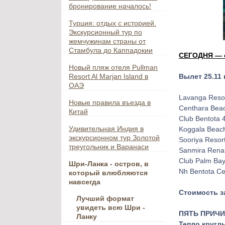
бронирование началось!
Турция: отдых с историей.
Экскурсионный тур по
жемчужинам страны от
Стамбула до Каппадокии
СЕГОДНЯ — с
Новый пляж отеля Pullman
Resort Al Marjan Island в
Вылет 25.11
ОАЭ
Lavanga Resor
Новые правила въезда в
Centhara Bea
Китай
Club Bentota 
Удивительная Индия в
Koggala Beach
экскурсионном тур Золотой
Sooriya Resor
треугольник и Варанаси
Sanmira Renai
Club Palm Ba
Шри-Ланка - остров, в
Nh Bentota Ce
который влюбляются
навсегда
Стоимость з
Лучший формат
увидеть всю Шри -
ПЯТЬ ПРИЧИ
Ланку
Тепло кругл