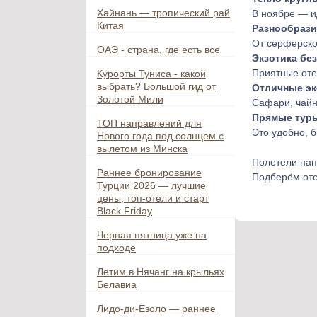
Хайнань — тропический рай
В ноябре — и
Китая
Разнообрази
От серферско
ОАЭ - страна, где есть все
Экзотика бе
Приятные оте
Курорты Туниса - какой
выбрать? Большой гид от
Отличные эк
Золотой Мили
Сафари, чайн
Прямые туры
ТОП направлений для
Это удобно, 
Нового года под солнцем с
вылетом из Минска
Полетели нап
Раннее бронирование
Подберём оте
Турции 2026 — лучшие
цены, топ-отели и старт
Black Friday
Черная пятница уже на
подходе
Летим в Нячанг на крыльях
Белавиа
Лидо-ди-Езоло — раннее