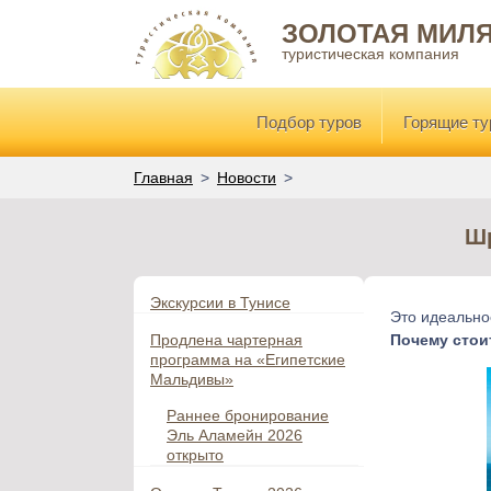
ЗОЛОТАЯ МИЛ
туристическая компания
Подбор туров
Горящие т
Главная
Новости
Шр
Экскурсии в Тунисе
Это идеальное
Продлена чартерная
Почему стои
программа на «Египетские
Мальдивы»
Раннее бронирование
Эль Аламейн 2026
открыто