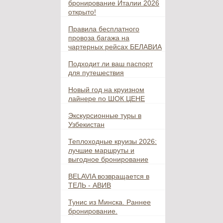
бронирование Италии 2026
открыто!
Правила бесплатного
провоза багажа на
чартерных рейсах БЕЛАВИА
Подходит ли ваш паспорт
для путешествия
Новый год на круизном
лайнере по ШОК ЦЕНЕ
Экскурсионные туры в
Узбекистан
Теплоходные круизы 2026:
лучшие маршруты и
выгодное бронирование
BELAVIA возвращается в
ТЕЛЬ - АВИВ
Тунис из Минска. Раннее
бронирование.