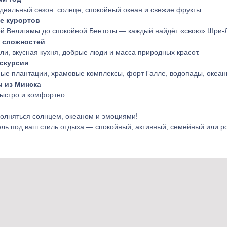
деальный сезон: солнце, спокойный океан и свежие фрукты.
е курортов
й Велигамы до спокойной Бентоты — каждый найдёт «свою» Шри-Л
з сложностей
ли, вкусная кухня, добрые люди и масса природных красот.
скурсии
ые плантации, храмовые комплексы, форт Галле, водопады, океани
 из Минск
а
быстро и комфортно.
олняться солнцем, океаном и эмоциями!
ль под ваш стиль отдыха — спокойный, активный, семейный или р