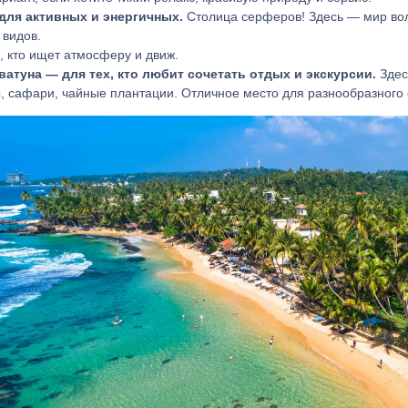
для активных и энергичных.
Столица серферов! Здесь — мир во
видов.
, кто ищет атмосферу и движ.
аватуна — для тех, кто любит сочетать отдых и экскурсии.
Здес
ы, сафари, чайные плантации. Отличное место для разнообразного 