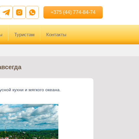
+375 (44) 774-84-74
ы
Туристам
Контакты
авсегда
усной кухни и мягкого океана.