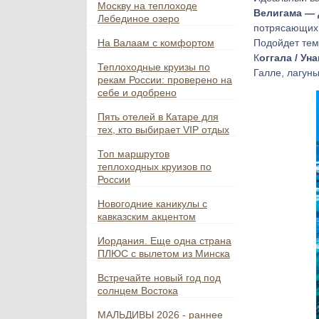
Москву на теплоходе
Велигама — 
Лебединое озеро
потрясающих 
На Валаам с комфортом
Подойдет тем
К
оггала / Ун
Теплоходные круизы по
Галле, лагун
рекам России: проверено на
себе и одобрено
Пять отелей в Катаре для
тех, кто выбирает VIP отдых
Топ маршрутов
теплоходных круизов по
России
Новогодние каникулы с
кавказским акцентом
Иордания. Еще одна страна
ПЛЮС с вылетом из Минска
Встречайте новый год под
солнцем Востока
МАЛЬДИВЫ 2026 - раннее