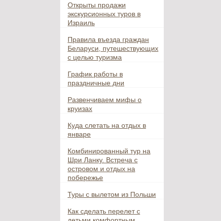
Открыты продажи
экскурсионных туров в
Израиль
Правила въезда граждан
Беларуси, путешествующих
с целью туризма
График работы в
праздничные дни
Развенчиваем мифы о
круизах
Куда слетать на отдых в
январе
Комбинированный тур на
Шри Ланку. Встреча с
островом и отдых на
побережье
Туры с вылетом из Польши
Как сделать перелет с
детьми комфортным